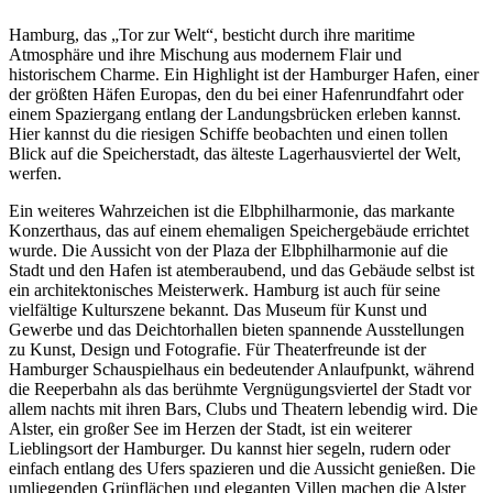
Hamburg, das „Tor zur Welt“, besticht durch ihre maritime
Atmosphäre und ihre Mischung aus modernem Flair und
historischem Charme. Ein Highlight ist der Hamburger Hafen, einer
der größten Häfen Europas, den du bei einer Hafenrundfahrt oder
einem Spaziergang entlang der Landungsbrücken erleben kannst.
Hier kannst du die riesigen Schiffe beobachten und einen tollen
Blick auf die Speicherstadt, das älteste Lagerhausviertel der Welt,
werfen.
Ein weiteres Wahrzeichen ist die Elbphilharmonie, das markante
Konzerthaus, das auf einem ehemaligen Speichergebäude errichtet
wurde. Die Aussicht von der Plaza der Elbphilharmonie auf die
Stadt und den Hafen ist atemberaubend, und das Gebäude selbst ist
ein architektonisches Meisterwerk. Hamburg ist auch für seine
vielfältige Kulturszene bekannt. Das Museum für Kunst und
Gewerbe und das Deichtorhallen bieten spannende Ausstellungen
zu Kunst, Design und Fotografie. Für Theaterfreunde ist der
Hamburger Schauspielhaus ein bedeutender Anlaufpunkt, während
die Reeperbahn als das berühmte Vergnügungsviertel der Stadt vor
allem nachts mit ihren Bars, Clubs und Theatern lebendig wird. Die
Alster, ein großer See im Herzen der Stadt, ist ein weiterer
Lieblingsort der Hamburger. Du kannst hier segeln, rudern oder
einfach entlang des Ufers spazieren und die Aussicht genießen. Die
umliegenden Grünflächen und eleganten Villen machen die Alster