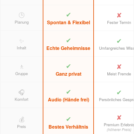
✔
✘
🕒
Spontan & Flexibel
Planung
Fester Termin
✔
✔
✨
Echte Geheimnisse
Inhalt
Umfangreiches Wis
✔
✘
🚶
Ganz privat
Gruppe
Meist Fremde
✔
✔
🎧
Audio (Hände frei)
Komfort
Persönliches Gespr
✘
✔
💰
Premium Erlebni
Bestes Verhältnis
Preis
(höherer Preis)